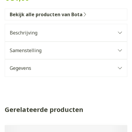
Bekijk alle producten van Bota
Beschrijving
Samenstelling
Gegevens
Gerelateerde producten
Navigeren door de elementen van de carrousel is mogelijk 
Druk om carrousel over te slaan
Druk op om naar carrouselnavigatie te gaan