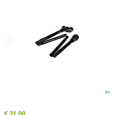
Bota Gaanstok Quattro Ploo
€ 31,00