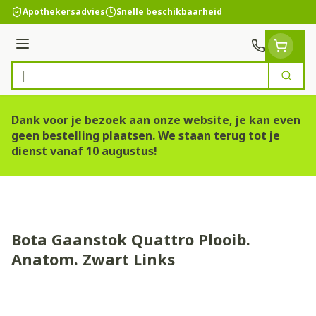
Ga naar de inhoud
Apothekersadvies
Snelle beschikbaarheid
Menu
Zoek
Product, merk, categorie...
Dank voor je bezoek aan onze website, je kan even
geen bestelling plaatsen. We staan terug tot je
dienst vanaf 10 augustus!
Bota Gaanstok Quattro Plooib.
Anatom. Zwart Links