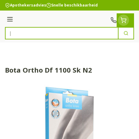
Ga naar de inhoud
Apothekersadvies
Snelle beschikbaarheid
Menu
Zoek
Product, merk, categorie...
Bota Ortho Df 1100 Sk N2