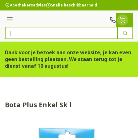
Ga naar de inhoud
Apothekersadvies
Snelle beschikbaarheid
Menu
Zoek
Product, merk, categorie...
Dank voor je bezoek aan onze website, je kan even
geen bestelling plaatsen. We staan terug tot je
dienst vanaf 10 augustus!
Bota Plus Enkel Sk l