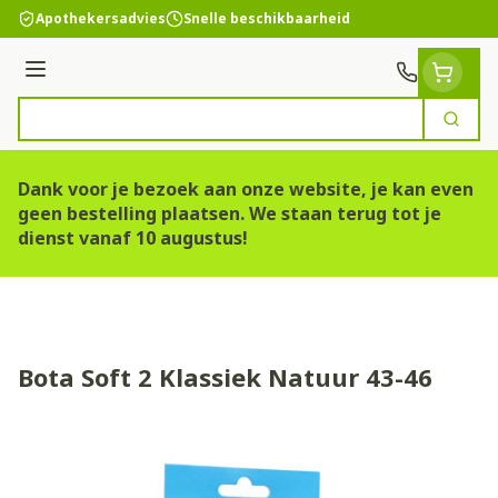
Ga naar de inhoud
Apothekersadvies
Snelle beschikbaarheid
Menu
Zoek
Product, merk, categorie...
Dank voor je bezoek aan onze website, je kan even
geen bestelling plaatsen. We staan terug tot je
dienst vanaf 10 augustus!
Bota Soft 2 Klassiek Natuur 43-46