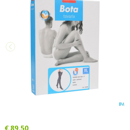
Bota Tovarix 20/i Lady Kou
€ 89,50