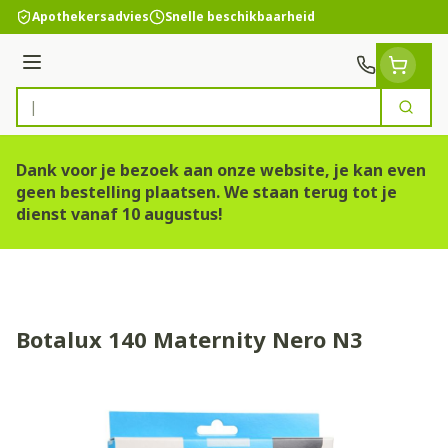
Ga naar de inhoud
Apothekersadvies
Snelle beschikbaarheid
Menu
Zoek
Product, merk, categorie...
Dank voor je bezoek aan onze website, je kan even
geen bestelling plaatsen. We staan terug tot je
dienst vanaf 10 augustus!
Botalux 140 Maternity Nero N3