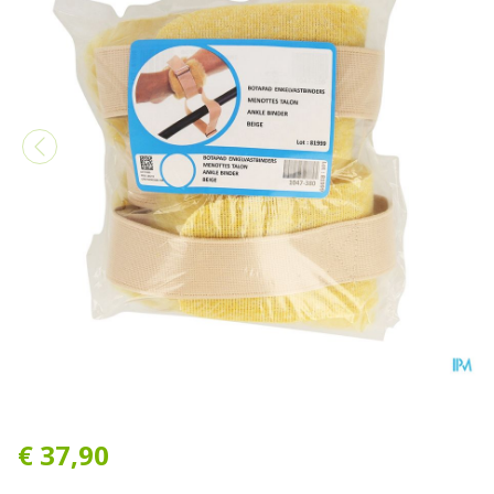
Botapad Enkelvastbinders S
€ 37,90