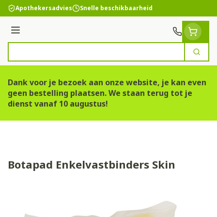
Ga naar de inhoud
Apothekersadvies
Snelle beschikbaarheid
Menu
Zoek
Product, merk, categorie...
Dank voor je bezoek aan onze website, je kan even
geen bestelling plaatsen. We staan terug tot je
dienst vanaf 10 augustus!
Botapad Enkelvastbinders Skin