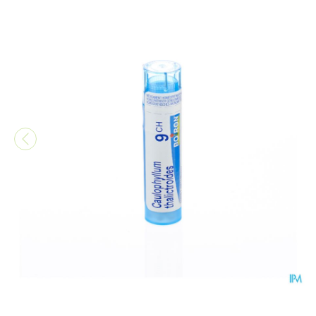
Caulophyllum Thalictroides 