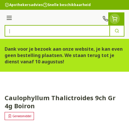
Ga naar de inhoud
Apothekersadvies
Snelle beschikbaarheid
Menu
Zoek
Product, merk, categorie...
Dank voor je bezoek aan onze website, je kan even
geen bestelling plaatsen. We staan terug tot je
dienst vanaf 10 augustus!
Caulophyllum Thalictroides 9ch Gr
4g Boiron
Geneesmiddel