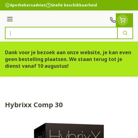
Ga naar de inhoud
Apothekersadvies
Snelle beschikbaarheid
Menu
Zoek
Product, merk, categorie...
Dank voor je bezoek aan onze website, je kan even
geen bestelling plaatsen. We staan terug tot je
dienst vanaf 10 augustus!
Hybrixx Comp 30