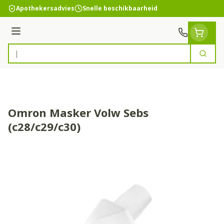
Ga naar de inhoud
Apothekersadvies
Snelle beschikbaarheid
Menu
Zoek
Product, merk, categorie...
Omron Masker Volw Sebs
(c28/c29/c30)