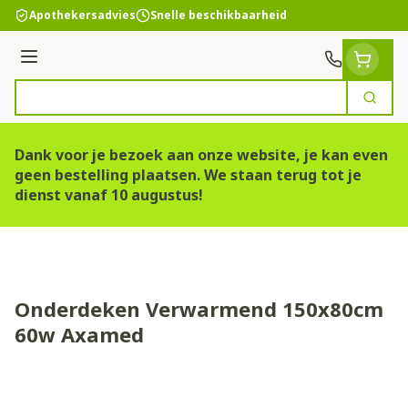
Ga naar de inhoud
Apothekersadvies
Snelle beschikbaarheid
Menu
Zoek
Product, merk, categorie...
Dank voor je bezoek aan onze website, je kan even
geen bestelling plaatsen. We staan terug tot je
dienst vanaf 10 augustus!
Onderdeken Verwarmend 150x80cm
60w Axamed