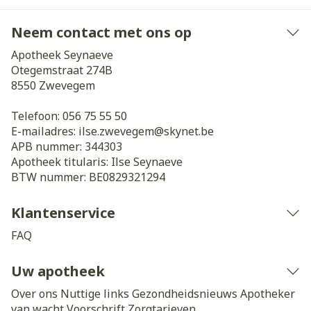
Neem contact met ons op
Apotheek Seynaeve
Otegemstraat 274B
8550
Zwevegem
Telefoon:
056 75 55 50
E-mailadres:
ilse.zwevegem@
skynet.be
APB nummer:
344303
Apotheek titularis:
Ilse Seynaeve
BTW nummer:
BE0829321294
Klantenservice
FAQ
Uw apotheek
Over ons
Nuttige links
Gezondheidsnieuws
Apotheker
van wacht
Voorschrift
Zorgtarieven