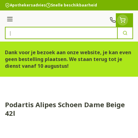
Ga naar de inhoud
Apothekersadvies
Snelle beschikbaarheid
Menu
Zoek
Product, merk, categorie...
Dank voor je bezoek aan onze website, je kan even
geen bestelling plaatsen. We staan terug tot je
dienst vanaf 10 augustus!
Podartis Alipes Schoen Dame Beige
42l