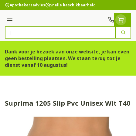
Ga naar de inhoud
Apothekersadvies
Snelle beschikbaarheid
Menu
Zoek
Product, merk, categorie...
Dank voor je bezoek aan onze website, je kan even
geen bestelling plaatsen. We staan terug tot je
dienst vanaf 10 augustus!
Suprima 1205 Slip Pvc Unisex Wit T40