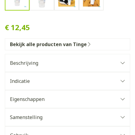
Tinge Babies Herstellende 
€ 12,45
Bekijk alle producten van Tinge
Beschrijving
Indicatie
Eigenschappen
Dermatologisch getest.
Niet getest op dieren.
Samenstelling
Aqua/Water, Caprylic/Capric Triglyceride, Cetearyl
Alcohol, Prunus Amygdalus Dulcis/Sweet Almond