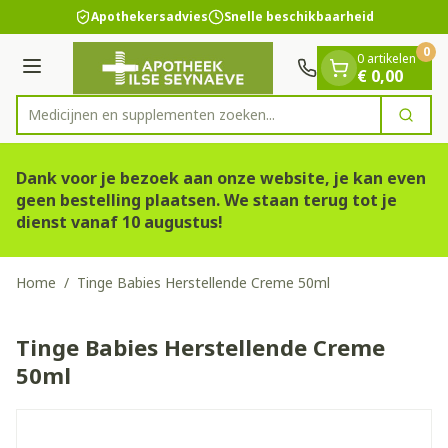
Dia 1 van 1
Ga naar de inhoud
Apothekersadvies
Snelle beschikbaarheid
0
0 artikelen
Menu
€ 0,00
Medicijnen en supplementen zoeken...
Zoek
Product, merk, categorie...
Dank voor je bezoek aan onze website, je kan even
geen bestelling plaatsen. We staan terug tot je
dienst vanaf 10 augustus!
Home
/
Tinge Babies Herstellende Creme 50ml
Tinge Babies Herstellende Creme
50ml