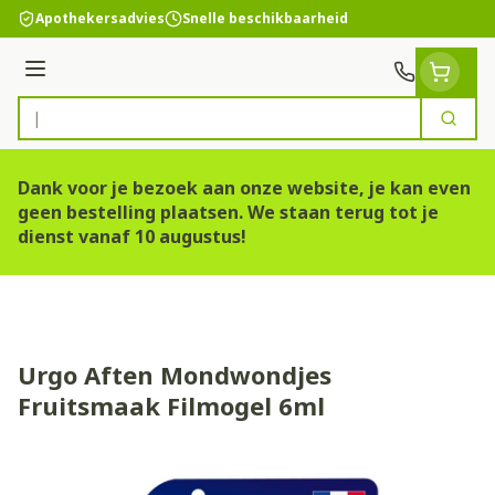
Ga naar de inhoud
Apothekersadvies
Snelle beschikbaarheid
Menu
Zoek
Product, merk, categorie...
Dank voor je bezoek aan onze website, je kan even
geen bestelling plaatsen. We staan terug tot je
dienst vanaf 10 augustus!
Urgo Aften Mondwondjes
Fruitsmaak Filmogel 6ml