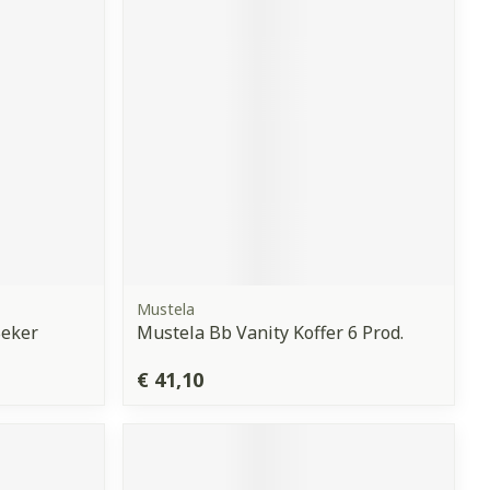
erende
Parfums en
geurproducten
Mustela
Beker
Mustela Bb Vanity Koffer 6 Prod.
CBD
€ 41,10