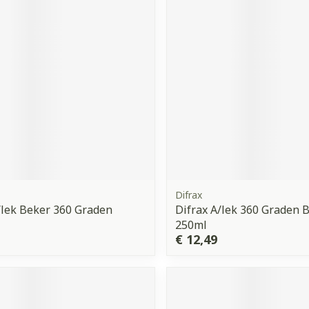
orging
Supplementen
Insectenw
middelen
n
Mondmaskers
issen
 -
uid
d
Difrax
/lek Beker 360 Graden
Difrax A/lek 360 Graden 
Zelfbruiner
Scheren
250ml
€ 12,49