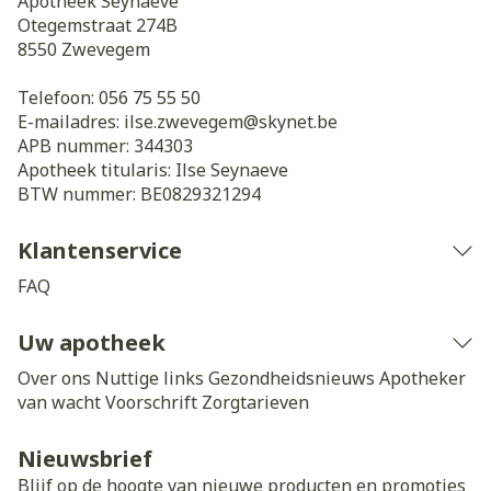
Apotheek Seynaeve
Otegemstraat 274B
8550
Zwevegem
Telefoon:
056 75 55 50
E-mailadres:
ilse.zwevegem@
skynet.be
APB nummer:
344303
Apotheek titularis:
Ilse Seynaeve
BTW nummer:
BE0829321294
Klantenservice
FAQ
Uw apotheek
Over ons
Nuttige links
Gezondheidsnieuws
Apotheker
van wacht
Voorschrift
Zorgtarieven
Nieuwsbrief
Blijf op de hoogte van nieuwe producten en promoties