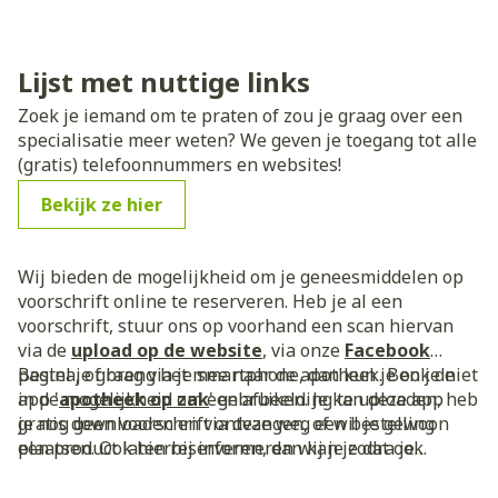
Lijst met nuttige links
Zoek je iemand om te praten of zou je graag over een
specialisatie meer weten? We geven je toegang tot alle
(gratis) telefoonnummers en websites!
Bekijk ze hier
Wij bieden de mogelijkheid om je geneesmiddelen op
voorschrift online te reserveren. Heb je al een
voorschrift, stuur ons op voorhand een scan hiervan
via de
upload op de website
, via onze
Facebook
pagina, of breng het mee naar de apotheek. Ben je niet
Bestel je graag via je smartphone, dan kun je ook de
in de mogelijkheid om een afbeelding te uploaden, heb
app '
apotheek op zak
' gebruiken. Je kan deze app
je nog geen voorschrift ontvangen, of wil je gewoon
gratis downloaden en via deze weg een bestelling
een product laten reserveren, dan kan je dat ook
plaatsen. Ook hierbij informeren wij je zodra je
doorgeven via ons
bestelling beschikbaar is.
contactformulier
. Na aankoop
of reservatie ontvang je een bericht ter bevestiging en