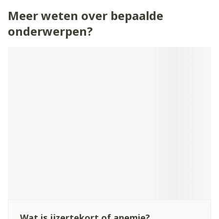
informeren wij je wanneer de bestelling klaar staat.
Meer weten over bepaalde
onderwerpen?
Wat is ijzertekort of anemie?