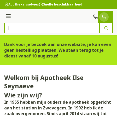
Ga naar de inhoud
Apothekersadvies
Snelle beschikbaarheid
Menu
Zoek
Product, merk, categorie...
Dank voor je bezoek aan onze website, je kan even
geen bestelling plaatsen. We staan terug tot je
dienst vanaf 10 augustus!
Welkom bij Apotheek Ilse
Seynaeve
Wie zijn wij?
In 1955 hebben mijn ouders de apotheek opgericht
aan het station in Zwevegem. In 1992 heb ik de
zaak overgenomen. Sinds april 2014 staan wij tot