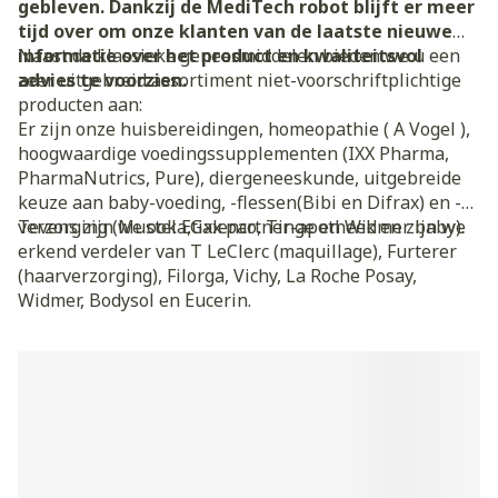
gebleven. Dankzij de MediTech robot blijft er meer
tijd over om onze klanten van de laatste nieuwe
informatie over het product en kwaliteitsvol
Naast de klassieke geneesmiddelen bieden we u een
advies te voorzien.
zeer uitgebreid assortiment niet-voorschriftplichtige
producten aan:
Er zijn onze huisbereidingen, homeopathie ( A Vogel ),
hoogwaardige voedingssupplementen (IXX Pharma,
PharmaNutrics, Pure), diergeneeskunde, uitgebreide
keuze aan baby-voeding, -flessen(Bibi en Difrax) en -
verzorging (Mustela,Galenco, Tinge en Widmer baby).
Tevens zijn we ook Etixx partner-apotheek en zijn we
erkend verdeler van T LeClerc (maquillage), Furterer
(haarverzorging), Filorga, Vichy, La Roche Posay,
Widmer, Bodysol en Eucerin.