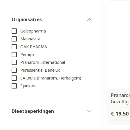
Aerosol access
Blaren
Creme, gel en 
Zuurstof
Organisaties
Eelt
filter
Eksteroog - li
Gelbopharma
Ademhalingss
Mannavita
Toon meer
OAK PHARMA
Perrigo
Spieren en g
Pranarom International
Specifiek vo
Naalden en s
Puressentiel Benelux
Lichaamsverzo
SA Inula (Pranarom, Herbalgem)
Infecties
Spuiten
Deodorant
Sjankara
Oplossing voor
Pranarom
Gezichtsverzo
Gezellig
Naalden
Luizen
Dieetbeperkingen
Naalden voor 
€ 19,50
filter
- pennaalden
Diagnostica
Toon meer