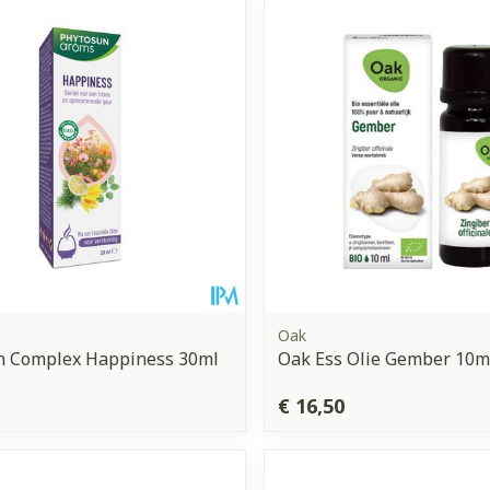
Toon meer
orging
Supplementen
Insectenw
middelen
n
Mondmaskers
issen
 -
uid
d
Oak
n Complex Happiness 30ml
Oak Ess Olie Gember 10m
Zelfbruiner
Scheren
€ 16,50