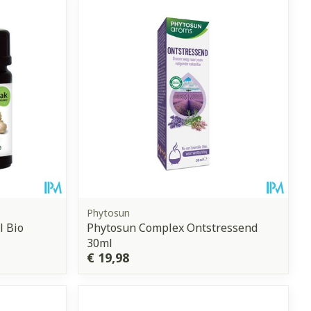
erende
Parfums en
geurproducten
Phytosun
l Bio
Phytosun Complex Ontstressend
30ml
CBD
€ 19,98