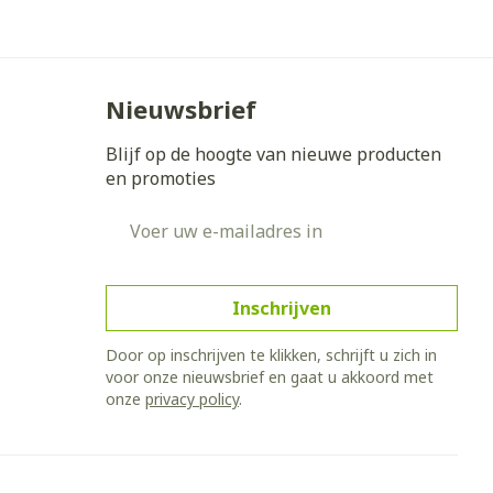
Bed
ing zon
Doorliggen - decubitis
Toon meer
gie
Urinewegen
Nieuwsbrief
Blijf op de hoogte van nieuwe producten
eid,
Stoppen met roken
en promoties
n stress
it en intieme
Gezichtsreiniging -
E-mail adres
ontschminken
en
Instrumenten
 -
en
Reinigingsmelk, - crème, -
sche
Anti tumor middelen
ie
olie en gel
Inschrijven
ijn
Tonic - lotion
Anesthesie
Door op inschrijven te klikken, schrijft u zich in
zorging
Micellair water
voor onze nieuwsbrief en gaat u akkoord met
onze
privacy policy
.
Specifiek voor de ogen
hie
Diverse
Toon meer
et
geneesmiddelen