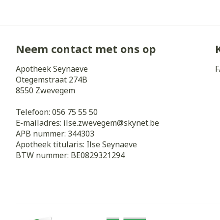
Zuurstof
Eelt
Eksteroog - li
Ademhalingss
Neem contact met ons op
Toon meer
Apotheek Seynaeve
F
Spieren en g
Otegemstraat 274B
Specifiek vo
8550
Zwevegem
Naalden en s
Lichaamsverzo
Telefoon:
056 75 55 50
Infecties
Spuiten
E-mailadres:
ilse.zwevegem@
skynet.be
Deodorant
APB nummer:
344303
Oplossing voor
Gezichtsverzo
Apotheek titularis:
Ilse Seynaeve
Naalden
BTW nummer:
BE0829321294
Luizen
Naalden voor 
- pennaalden
Diagnostica
Toon meer