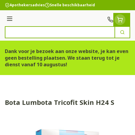
Ga naar de inhoud
Apothekersadvies
Snelle beschikbaarheid
Menu
Zoek
Product, merk, categorie...
Dank voor je bezoek aan onze website, je kan even
geen bestelling plaatsen. We staan terug tot je
dienst vanaf 10 augustus!
Bota Lumbota Tricofit Skin H24 S