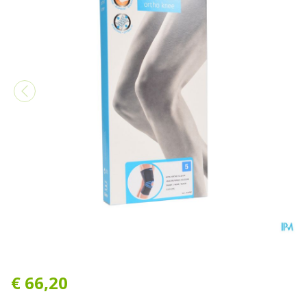
Bota Ortho Df 1110 Noir/ Z
€ 66,20