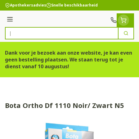
Ga naar de inhoud
Apothekersadvies
Snelle beschikbaarheid
Menu
Zoek
Product, merk, categorie...
Dank voor je bezoek aan onze website, je kan even
geen bestelling plaatsen. We staan terug tot je
dienst vanaf 10 augustus!
Bota Ortho Df 1110 Noir/ Zwart N5