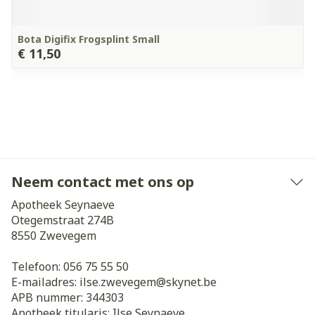
Bota Digifix Frogsplint Small
€ 11,50
Neem contact met ons op
Apotheek Seynaeve
Otegemstraat 274B
8550
Zwevegem
Telefoon:
056 75 55 50
E-mailadres:
ilse.zwevegem@
skynet.be
APB nummer:
344303
Apotheek titularis:
Ilse Seynaeve