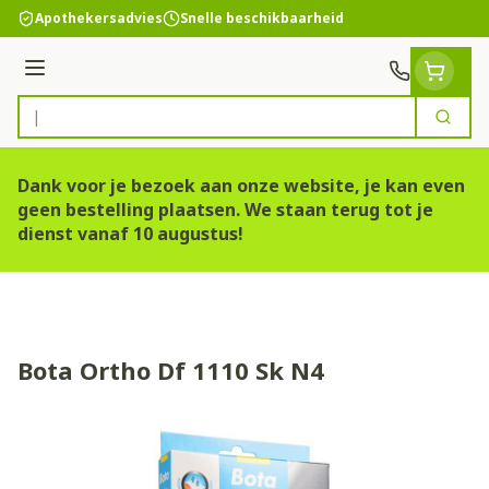
Ga naar de inhoud
Apothekersadvies
Snelle beschikbaarheid
Menu
Zoek
Product, merk, categorie...
Dank voor je bezoek aan onze website, je kan even
geen bestelling plaatsen. We staan terug tot je
dienst vanaf 10 augustus!
Bota Ortho Df 1110 Sk N4