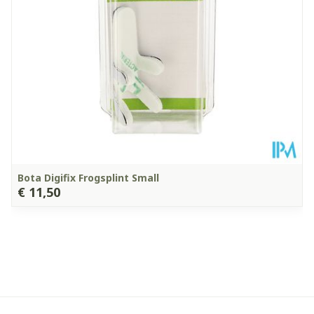
Kamertemperatuur (15°C -
Behoud
25°C)
Bota Digifix Frogsplint Small
€ 11,50