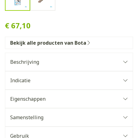
Bota Ortho Handpolsbanda
€ 67,10
Bekijk alle producten van Bota
Beschrijving
Indicatie
Eigenschappen
Handpols verband in ademend, hoog elastisch 3D
gebreid materiaal
Samenstelling
Anatomisch gevormd voor verhoogd draagcomfort
Masserend en druk verhogend siliconen kussen
Gebruik