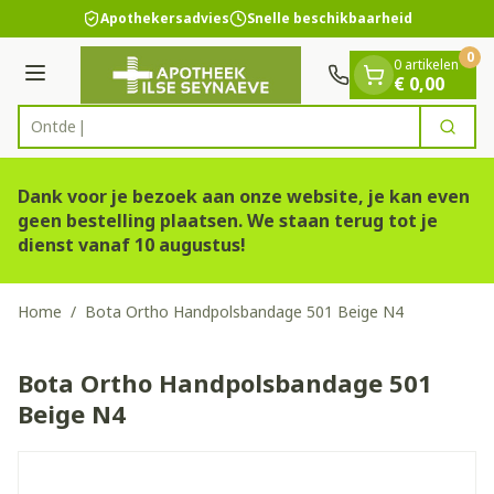
Dia 1 van 1
Ga naar de inhoud
Apothekersadvies
Snelle beschikbaarheid
0
0 artikelen
Menu
€ 0,00
Zoek
Product, merk, categorie...
Dank voor je bezoek aan onze website, je kan even
geen bestelling plaatsen. We staan terug tot je
dienst vanaf 10 augustus!
Home
/
Bota Ortho Handpolsbandage 501 Beige N4
Bota Ortho Handpolsbandage 501
Beige N4