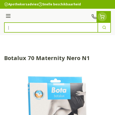
Ga naar de inhoud
Apothekersadvies
Snelle beschikbaarheid
Menu
Zoek
Product, merk, categorie...
Botalux 70 Maternity Nero N1