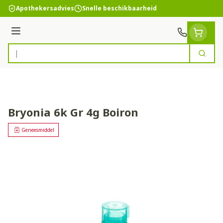
Ga naar de inhoud
Apothekersadvies
Snelle beschikbaarheid
Menu
Zoek
Product, merk, categorie...
Bryonia 6k Gr 4g Boiron
Geneesmiddel