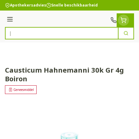
Ga naar de inhoud
Apothekersadvies
Snelle beschikbaarheid
Menu
Zoek
Product, merk, categorie...
Causticum Hahnemanni 30k Gr 4g
Boiron
Geneesmiddel