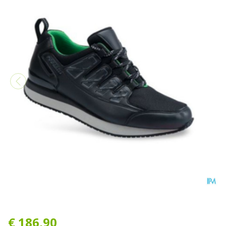
Podartis Activity Schoen M
€ 186,90