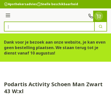
Ga naar de inhoud
Apothekersadvies
Snelle beschikbaarheid
Menu
Zoek
Product, merk, categorie...
Dank voor je bezoek aan onze website, je kan even
geen bestelling plaatsen. We staan terug tot je
dienst vanaf 10 augustus!
Podartis Activity Schoen Man Zwart
43 W:xl