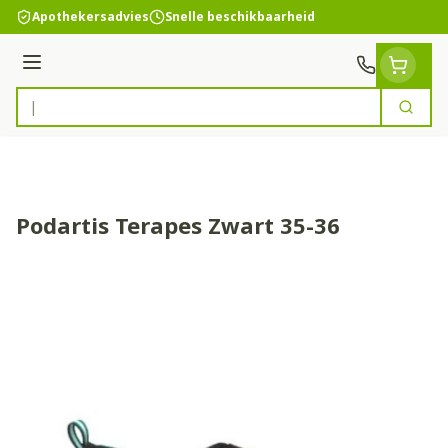
Ga naar de inhoud
Apothekersadvies
Snelle beschikbaarheid
Menu
Zoek
Product, merk, categorie...
Podartis Terapes Zwart 35-36