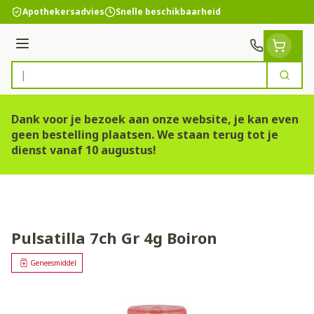
Ga naar de inhoud
Apothekersadvies
Snelle beschikbaarheid
Menu
Zoek
Product, merk, categorie...
Dank voor je bezoek aan onze website, je kan even
geen bestelling plaatsen. We staan terug tot je
dienst vanaf 10 augustus!
Pulsatilla 7ch Gr 4g Boiron
Geneesmiddel