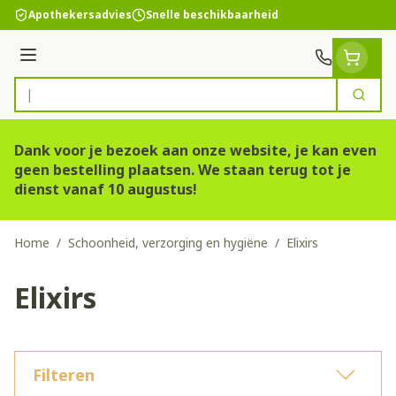
Ga naar de inhoud
Apothekersadvies
Snelle beschikbaarheid
Menu
Zoek
Product, merk, categorie...
Dank voor je bezoek aan onze website, je kan even
geen bestelling plaatsen. We staan terug tot je
dienst vanaf 10 augustus!
Home
/
Schoonheid, verzorging en hygiëne
/
Elixirs
Elixirs
Filteren