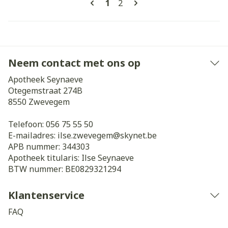
U lees momenteel pagina
Pagina
1
2
Neem contact met ons op
Apotheek Seynaeve
Otegemstraat 274B
8550
Zwevegem
Telefoon:
056 75 55 50
E-mailadres:
ilse.zwevegem@
skynet.be
APB nummer:
344303
Apotheek titularis:
Ilse Seynaeve
BTW nummer:
BE0829321294
Klantenservice
FAQ