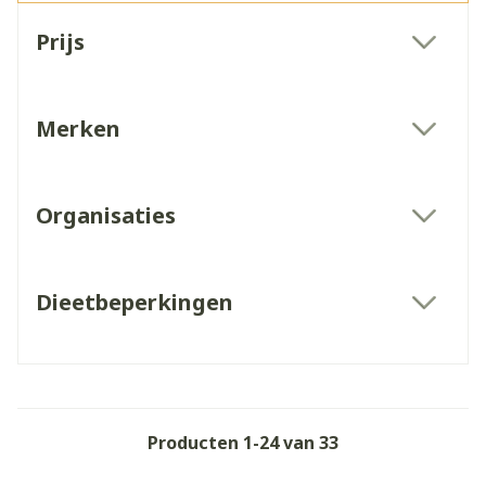
Doorgaan naar productlijst
Prijs
filter
Merken
filter
Organisaties
filter
Dieetbeperkingen
filter
Producten
1
-
24
van
33