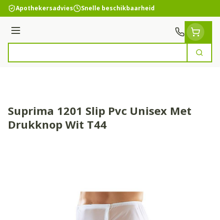
Ga naar de inhoud
Apothekersadvies
Snelle beschikbaarheid
Menu
Zoek
Product, merk, categorie...
Suprima 1201 Slip Pvc Unisex Met
Drukknop Wit T44