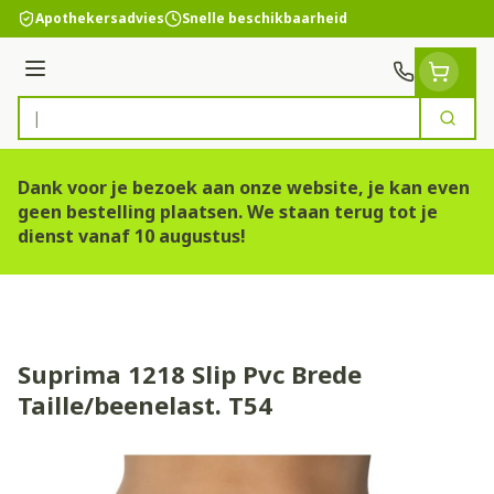
Ga naar de inhoud
Apothekersadvies
Snelle beschikbaarheid
Menu
Zoek
Product, merk, categorie...
Dank voor je bezoek aan onze website, je kan even
geen bestelling plaatsen. We staan terug tot je
dienst vanaf 10 augustus!
Suprima 1218 Slip Pvc Brede
Taille/beenelast. T54