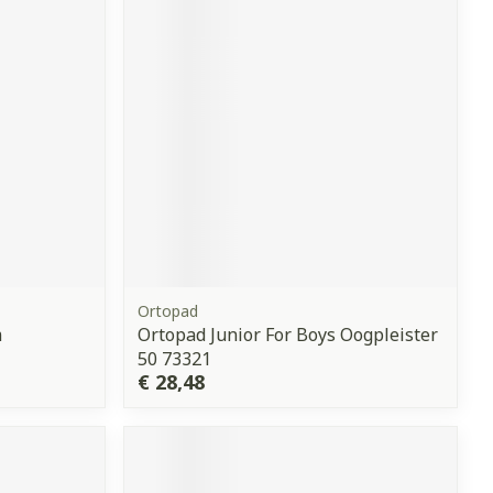
erende
Parfums en
geurproducten
Ortopad
m
Ortopad Junior For Boys Oogpleister
CBD
50 73321
€ 28,48