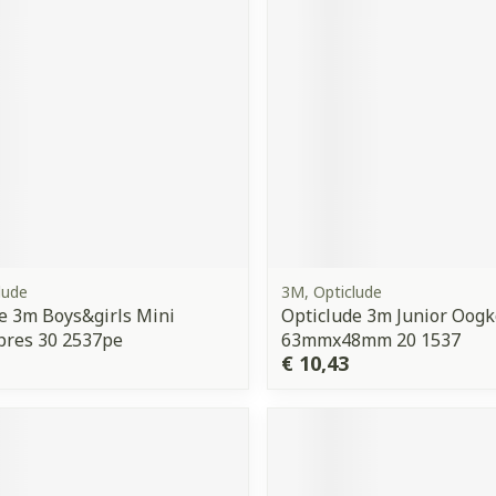
lude
3M, Opticlude
e 3m Boys&girls Mini
Opticlude 3m Junior Oog
res 30 2537pe
63mmx48mm 20 1537
€ 10,43