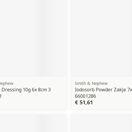
orging
Supplementen
Insectenw
middelen
n
Mondmaskers
issen
 -
uid
d
Nephew
Smith & Nephew
 Dressing 10g 6x 8cm 3
Iodosorb Powder Zakje 7x
Zelfbruiner
Scheren
1
66001286
€ 51,61