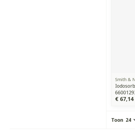
Smith & 
Iodosorb
6600129
€ 67,14
Toon