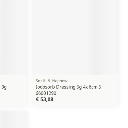
erende
Parfums en
geurproducten
Smith & Nephew
 3g
Iodosorb Dressing 5g 4x 6cm 5
CBD
66001290
€ 53,08