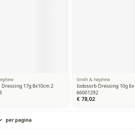
Nephew
Smith & Nephew
 Dressing 17g 8x10cm 2
Iodosorb Dressing 10g 6x
3
66001292
€ 78,02
per pagina