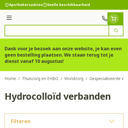
Ga naar de inhoud
Apothekersadvies
Snelle beschikbaarheid
Menu
Zoek
Product, merk, categorie...
Dank voor je bezoek aan onze website, je kan even
geen bestelling plaatsen. We staan terug tot je
dienst vanaf 10 augustus!
Home
/
Thuiszorg en EHBO
/
Wondzorg
/
Gespecialiseerde w
Hydrocolloïd verbanden
Filteren