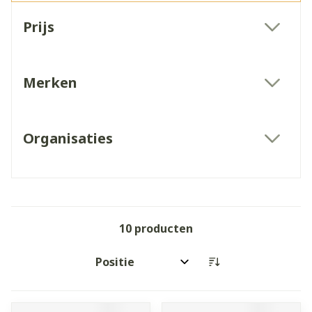
Doorgaan naar productlijst
Prijs
filter
Merken
filter
Organisaties
filter
10
producten
Sorteer op: