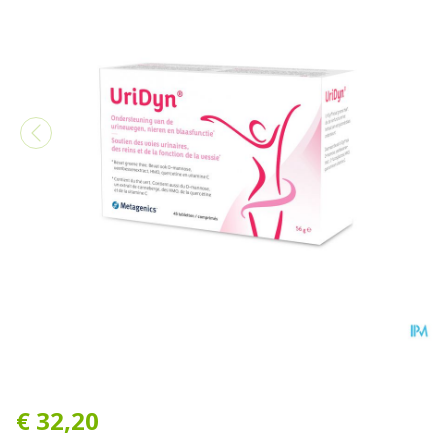
Uridyn Metagenics Comp 4
€ 32,20