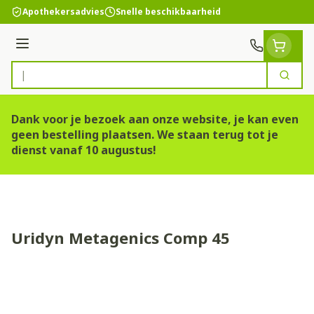
Ga naar de inhoud
Apothekersadvies
Snelle beschikbaarheid
Menu
Zoek
Product, merk, categorie...
Dank voor je bezoek aan onze website, je kan even
geen bestelling plaatsen. We staan terug tot je
dienst vanaf 10 augustus!
Uridyn Metagenics Comp 45