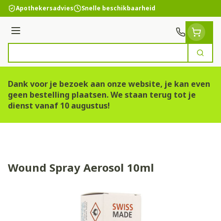
Ga naar de inhoud
Apothekersadvies
Snelle beschikbaarheid
Menu
Zoek
Product, merk, categorie...
Dank voor je bezoek aan onze website, je kan even
geen bestelling plaatsen. We staan terug tot je
dienst vanaf 10 augustus!
Wound Spray Aerosol 10ml