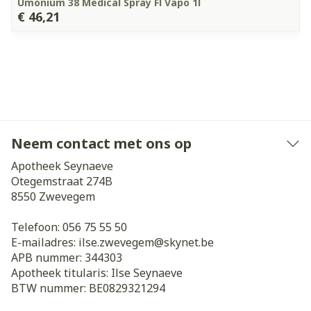
Umonium 38 Medical Spray Fl Vapo 1l
€ 46,21
Neem contact met ons op
Apotheek Seynaeve
Otegemstraat 274B
8550
Zwevegem
Telefoon:
056 75 55 50
E-mailadres:
ilse.zwevegem@
skynet.be
APB nummer:
344303
Apotheek titularis:
Ilse Seynaeve
BTW nummer:
BE0829321294