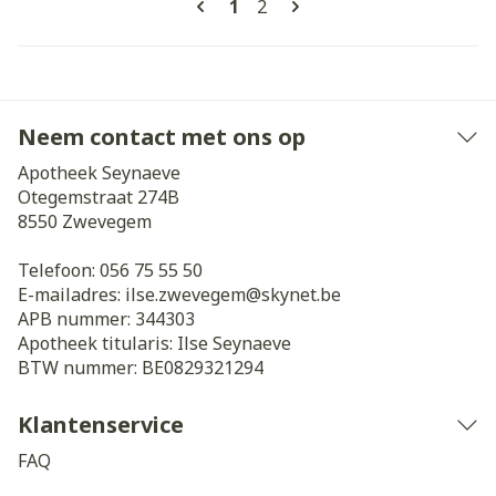
U lees momenteel pagina
Pagina
1
2
Neem contact met ons op
Apotheek Seynaeve
Otegemstraat 274B
8550
Zwevegem
Telefoon:
056 75 55 50
E-mailadres:
ilse.zwevegem@
skynet.be
APB nummer:
344303
Apotheek titularis:
Ilse Seynaeve
BTW nummer:
BE0829321294
Klantenservice
FAQ