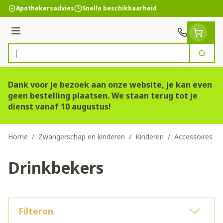
Ga naar de inhoud
Apothekersadvies
Snelle beschikbaarheid
Menu
Zoek
Product, merk, categorie...
Dank voor je bezoek aan onze website, je kan even
geen bestelling plaatsen. We staan terug tot je
dienst vanaf 10 augustus!
Home
/
Zwangerschap en kinderen
/
Kinderen
/
Accessoires
/
Drinkbekers
Filteren