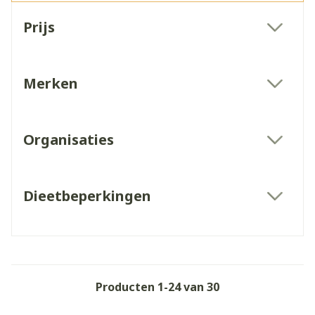
Doorgaan naar productlijst
Prijs
filter
Merken
filter
Organisaties
filter
Dieetbeperkingen
filter
Producten
1
-
24
van
30