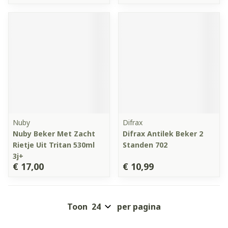
Nuby
Difrax
Nuby Beker Met Zacht
Difrax Antilek Beker 2
Rietje Uit Tritan 530ml
Standen 702
3j+
€ 17,00
€ 10,99
Toon
per pagina
Pagina's