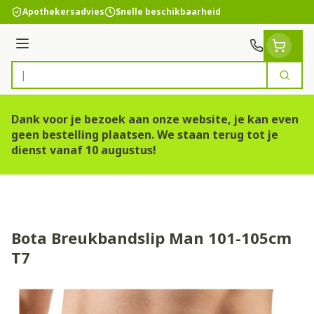
Ga naar de inhoud
Apothekersadvies
Snelle beschikbaarheid
Menu
Zoek
Product, merk, categorie...
Dank voor je bezoek aan onze website, je kan even
geen bestelling plaatsen. We staan terug tot je
dienst vanaf 10 augustus!
Bota Breukbandslip Man 101-105cm
T7