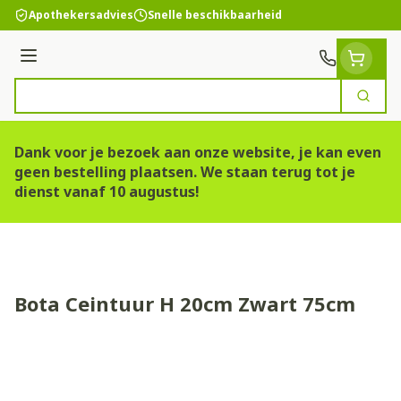
Ga naar de inhoud
Apothekersadvies
Snelle beschikbaarheid
Menu
Zoek
Product, merk, categorie...
Dank voor je bezoek aan onze website, je kan even
geen bestelling plaatsen. We staan terug tot je
dienst vanaf 10 augustus!
Bota Ceintuur H 20cm Zwart 75cm