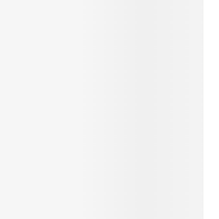
Yeux
s
Afficher plus
anti-insectes
Senteur
CBD