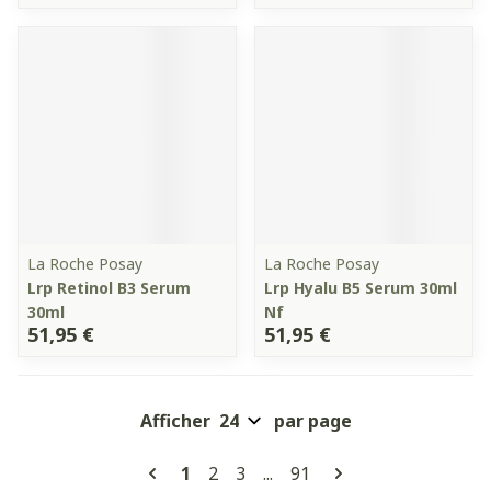
La Roche Posay
La Roche Posay
Lrp Retinol B3 Serum
Lrp Hyalu B5 Serum 30ml
30ml
Nf
51,95 €
51,95 €
Afficher
par page
Pages
Vous lisez actuellement la page
Page
Page
Page
1
2
3
...
91