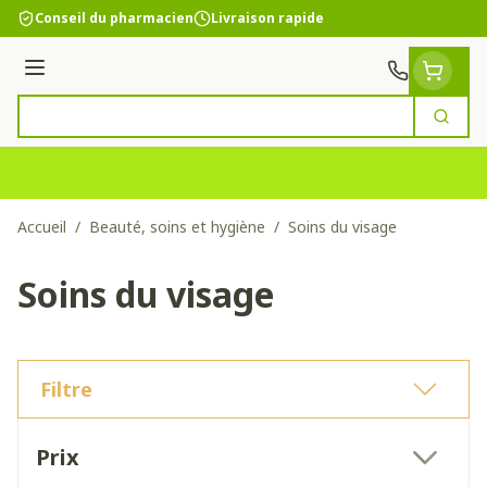
Aller au contenu
Conseil du pharmacien
Livraison rapide
Menu
Cherc
Rechercher
Accueil
/
Beauté, soins et hygiène
/
Soins du visage
Soins du visage
Filtre
Passer à la liste des produits
Prix
filter