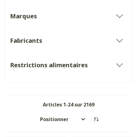
Marques
filter
Fabricants
filter
Restrictions alimentaires
filter
Articles
1
-
24
sur
2169
Trier par: