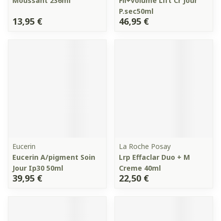
Moussant 236ml
Fil+volume Lift Cr Jour
P.sec50ml
13,95 €
46,95 €
Eucerin
La Roche Posay
Eucerin A/pigment Soin
Lrp Effaclar Duo + M
Jour Ip30 50ml
Creme 40ml
39,95 €
22,50 €