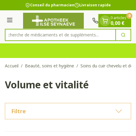
Diapositive 1 de 1
Aller au contenu
Conseil du pharmacien
Livraison rapide
0
0 articles
Menu
0,00 €
Recherche de médicaments et de suppléments..
Cherc
Rechercher
Accueil
/
Beauté, soins et hygiène
/
Soins du cuir chevelu et de
Volume et vitalité
Filtre