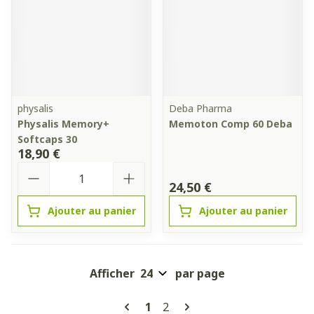
physalis
Deba Pharma
Physalis Memory+
Memoton Comp 60 Deba
Softcaps 30
18,90 €
Quantité
24,50 €
Ajouter au panier
Ajouter au panier
Afficher
par page
Pages
Vous lisez actuellement la pa
Page
1
2