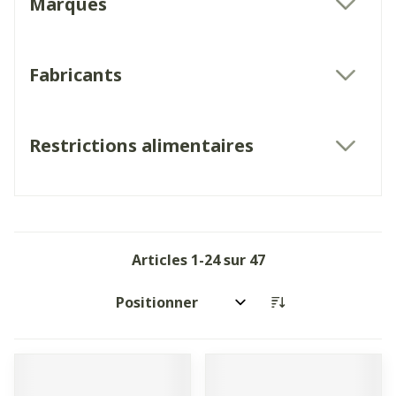
Marques
filter
Fabricants
filter
Restrictions alimentaires
filter
Articles
1
-
24
sur
47
Trier par: