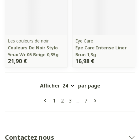
Les couleurs de noir
Eye Care
Couleurs De Noir Stylo
Eye Care Intense Liner
Yeux Wr 05 Beige 0,35g
Brun 1,3g
21,90 €
16,98 €
Afficher
par page
Pages
Vous lisez actuellement la page
Page
Page
Page
1
2
3
...
7
Contactez nous