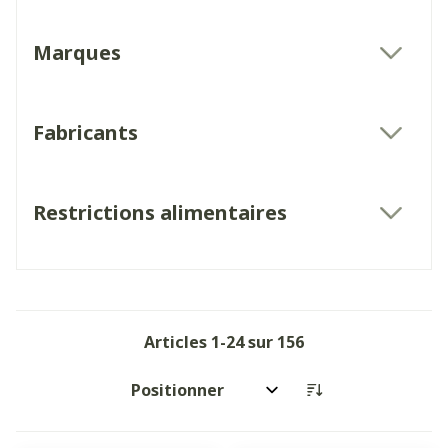
Marques
filter
Fabricants
filter
Restrictions alimentaires
filter
Articles
1
-
24
sur
156
Trier par: