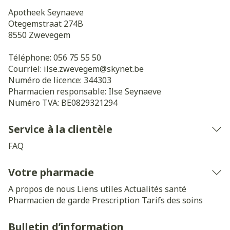
Apotheek Seynaeve
Otegemstraat 274B
8550
Zwevegem
Téléphone:
056 75 55 50
Courriel:
ilse.zwevegem@
skynet.be
Numéro de licence:
344303
Pharmacien responsable:
Ilse Seynaeve
Numéro TVA:
BE0829321294
Service à la clientèle
FAQ
Votre pharmacie
A propos de nous
Liens utiles
Actualités santé
Pharmacien de garde
Prescription
Tarifs des soins
Bulletin d’information