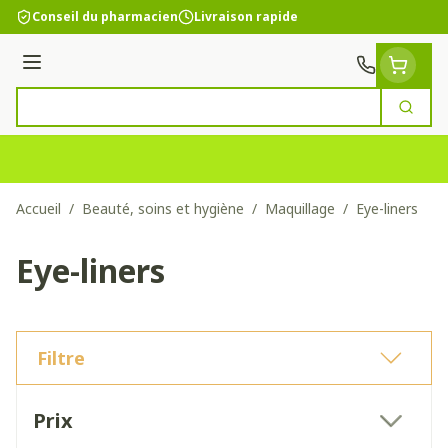
Aller au contenu
Conseil du pharmacien
Livraison rapide
Menu
Cherc
Rechercher
Accueil
/
Beauté, soins et hygiène
/
Maquillage
/
Eye-liners
Eye-liners
Filtre
Passer à la liste des produits
Prix
filter