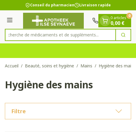
Diapositive 1 de 1
Aller au contenu
Conseil du pharmacien
Livraison rapide
0
0 articles
Menu
0,00 €
Recherche de médicaments et de supplément
Cherc
Rechercher
Accueil
/
Beauté, soins et hygiène
/
Mains
/
Hygiène des mains
Hygiène des mains
Filtre