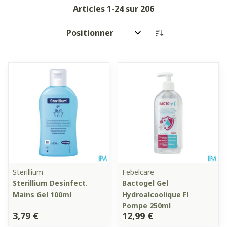
Articles
1
-
24
sur
206
Trier par:
Sterillium
Febelcare
Sterillium Desinfect.
Bactogel Gel
Mains Gel 100ml
Hydroalcoolique Fl
Pompe 250ml
3,79 €
12,99 €