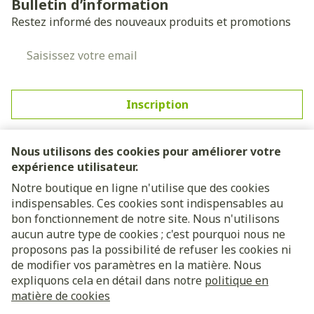
Bulletin d’information
Restez informé des nouveaux produits et promotions
Adresse mail
Inscription
En cliquant sur s'abonner, vous vous abonnez à notre
newsletter et acceptez notre
politique de confidentialité
.
Nous utilisons des cookies pour améliorer votre
expérience utilisateur.
Notre boutique en ligne n'utilise que des cookies
indispensables. Ces cookies sont indispensables au
bon fonctionnement de notre site. Nous n'utilisons
aucun autre type de cookies ; c'est pourquoi nous ne
proposons pas la possibilité de refuser les cookies ni
de modifier vos paramètres en la matière. Nous
expliquons cela en détail dans notre
politique en
Liens légaux
matière de cookies