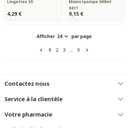
Lingettes 30
Mains+pompe 600ml
0411
4,29 €
9,15 €
Afficher
par page
Pages
Vous lisez actuellement la page
Page
Page
Page
1
2
3
...
9
Contactez nous
Service à la clientèle
Votre pharmacie