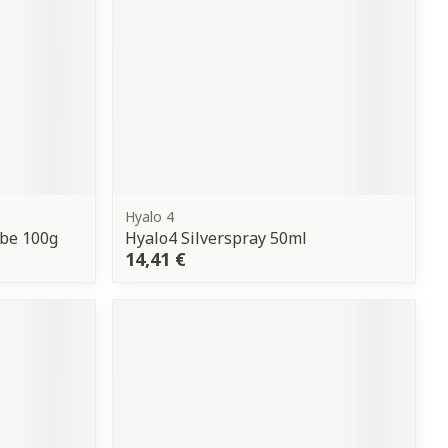
Yeux
s
Afficher plus
anti-insectes
Senteur
Hyalo 4
ube 100g
Hyalo4 Silverspray 50ml
14,41 €
CBD