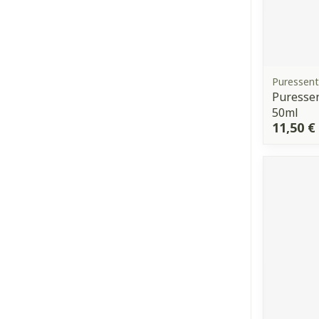
Puressent
Puressen
50ml
11,50 €