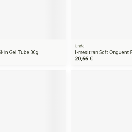
Unda
Skin Gel Tube 30g
l-mesitran Soft Onguent P
20,66 €