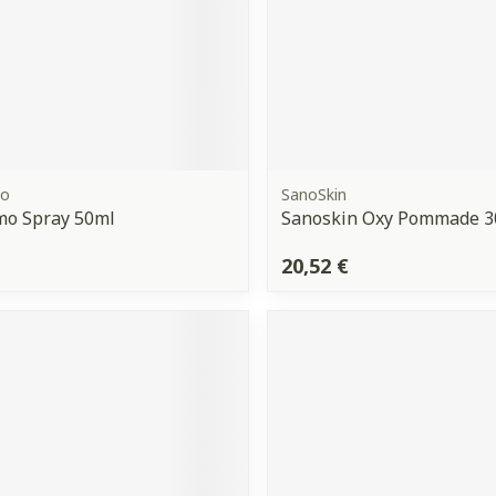
mo
SanoSkin
mo Spray 50ml
Sanoskin Oxy Pommade 3
20,52 €