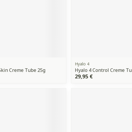
Ombres à paupières
Massage
Afficher plus
Afficher plu
ccessoires
Masques chirurgique
ge
Compléments
Répulsifs 
nutritionnels
mentation
Hyalo 4
- peau
Skin Creme Tube 25g
Hyalo 4 Control Creme T
29,95 €
Autobronzants
Rasage