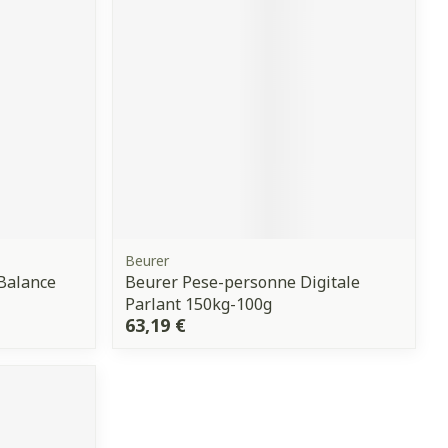
Yeux
s
Afficher plus
anti-insectes
Senteur
Beurer
 Balance
Beurer Pese-personne Digitale
Parlant 150kg-100g
63,19 €
CBD