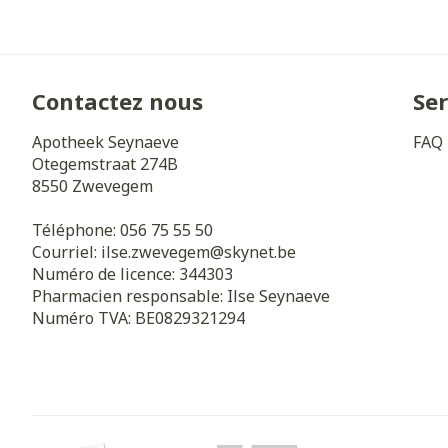
Contactez nous
Ser
Apotheek Seynaeve
FAQ
Otegemstraat 274B
8550
Zwevegem
Téléphone:
056 75 55 50
Courriel:
ilse.zwevegem@
skynet.be
Numéro de licence:
344303
Pharmacien responsable:
Ilse Seynaeve
Numéro TVA:
BE0829321294