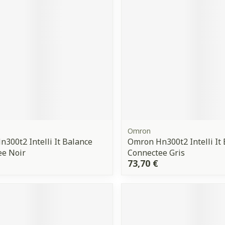
Ombres à paupières
Massage
Afficher plus
Afficher plu
ccessoires
Masques chirurgique
ge
Compléments
Répulsifs 
nutritionnels
mentation
- peau
Omron
300t2 Intelli It Balance
Omron Hn300t2 Intelli It
ee Noir
Connectee Gris
73,70 €
Autobronzants
Rasage