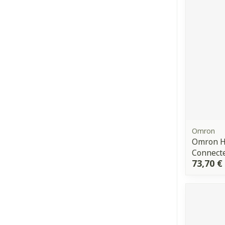
Cheveux
Piluliers et a
Soins du visa
Taches de pig
Peau sensible 
irritée
Omron
Peau mixte
Omron Hn
Connect
Peau terne
73,70 €
Afficher plus
Ronflement