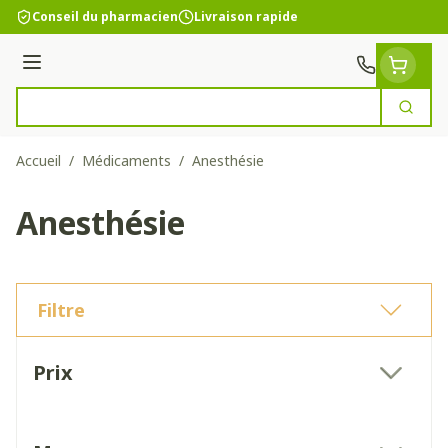
Aller au contenu
Conseil du pharmacien
Livraison rapide
Menu
Cherc
Rechercher
Accueil
/
Médicaments
/
Anesthésie
Anesthésie
Filtre
Passer à la liste des produits
Prix
filter