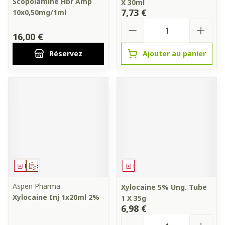
Scopolamine Hbr Amp
X 30ml
7,73 €
10x0,50mg/1ml
Quantité
16,00 €
Réservez
Ajouter au panier
Médicament
Sur prescription
Médicament
Aspen Pharma
Xylocaine 5% Ung. Tube
Xylocaine Inj 1x20ml 2%
1 X 35g
6,98 €
Quantité