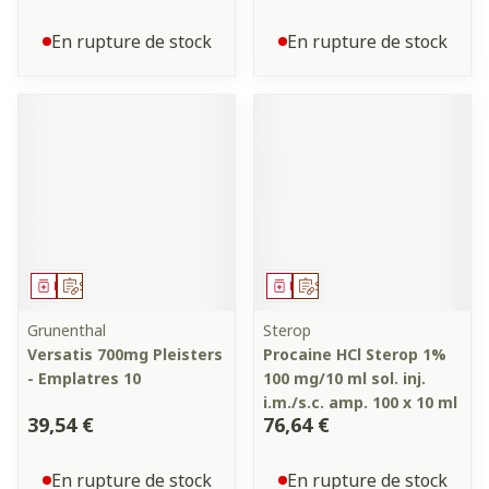
En rupture de stock
En rupture de stock
Médicament
Sur prescription
Médicament
Sur prescription
Grunenthal
Sterop
Versatis 700mg Pleisters
Procaine HCl Sterop 1%
- Emplatres 10
100 mg/10 ml sol. inj.
i.m./s.c. amp. 100 x 10 ml
39,54 €
76,64 €
En rupture de stock
En rupture de stock