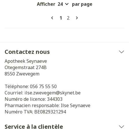
Afficher
par page
Pages
Vous lisez actuellement la pa
Page
1
2
Contactez nous
Apotheek Seynaeve
Otegemstraat 274B
8550
Zwevegem
Téléphone:
056 75 55 50
Courriel:
ilse.zwevegem@
skynet.be
Numéro de licence:
344303
Pharmacien responsable:
Ilse Seynaeve
Numéro TVA:
BE0829321294
Service à la clientèle