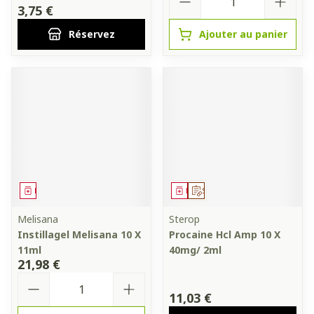
3,75 €
Réservez
Ajouter au panier
Médicament
Médicament
Sur prescription
Melisana
Sterop
Instillagel Melisana 10 X
Procaine Hcl Amp 10 X
11ml
40mg/ 2ml
21,98 €
Quantité
11,03 €