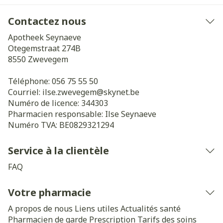
Contactez nous
Apotheek Seynaeve
Otegemstraat 274B
8550
Zwevegem
Téléphone:
056 75 55 50
Courriel:
ilse.zwevegem@
skynet.be
Numéro de licence:
344303
Pharmacien responsable:
Ilse Seynaeve
Numéro TVA:
BE0829321294
Service à la clientèle
FAQ
Votre pharmacie
A propos de nous
Liens utiles
Actualités santé
Pharmacien de garde
Prescription
Tarifs des soins