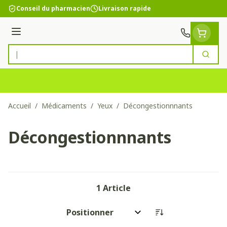
Aller au contenu
Conseil du pharmacien
Livraison rapide
Menu
Cherc
Rechercher
Accueil
/
Médicaments
/
Yeux
/
Décongestionnnants
Décongestionnnants
1
Article
Trier par: